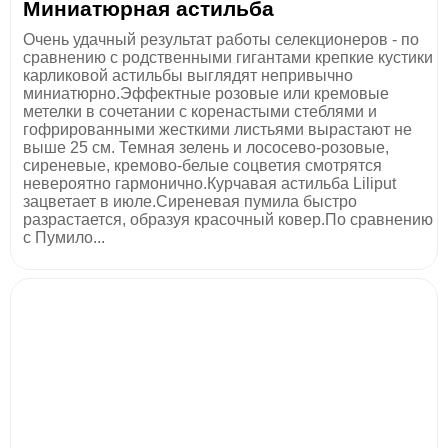
Миниатюрная астильба
Очень удачный результат работы селекционеров - по
сравнению с родственными гигантами крепкие кустики
карликовой астильбы выглядят непривычно
миниатюрно.Эффектные розовые или кремовые
метелки в сочетании с коренастыми стеблями и
гофрированными жесткими листьями вырастают не
выше 25 см. Темная зелень и лососево-розовые,
сиреневые, кремово-белые соцветия смотрятся
невероятно гармонично.Курчавая астильба Liliput
зацветает в июле.Сиреневая пумила быстро
разрастается, образуя красочный ковер.По сравнению
с Пумило...