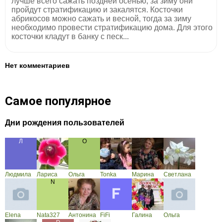
лучше всего сажать поздней осенью, за зиму они
пройдут стратификацию и закалятся. Косточки
абрикосов можно сажать и весной, тогда за зиму
необходимо провести стратификацию дома. Для этого
косточки кладут в банку с песк...
Нет комментариев
Самое популярное
Дни рождения пользователей
Людмила
Лариса
Ольга
Tonka
Марина
Светлана
Elena
Nata327
Антонина
FiFi
Галина
Ольга