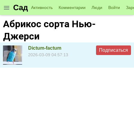
Сад
Активность
Комментарии
Люди
Войти
Зар
Абрикос сорта Нью-
Джерси
Dictum-factum
Подписаться
2026-03-09 04:57:13