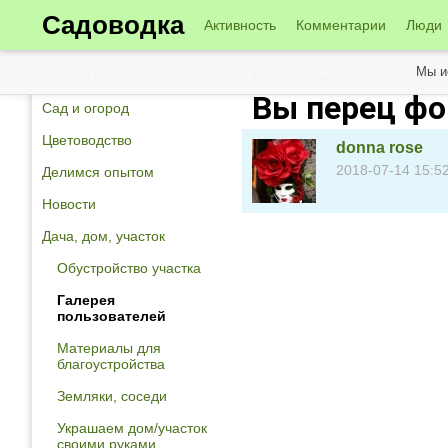
Садоводка
Активность
Комментарии
Люди
Мы и
Конкурсы
Новые темы в сообществе
Вы перец фо
Сад и огород
Цветоводство
donna rose
2018-07-14 15:5
Делимся опытом
Новости
Дача, дом, участок
Обустройство участка
Галерея
пользователей
Материалы для
благоустройства
Земляки, соседи
Украшаем дом/участок
своими руками