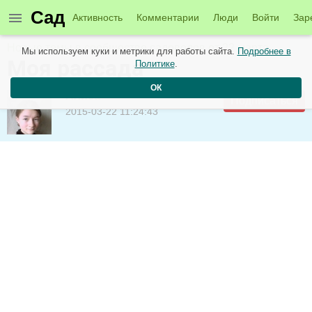
Сад
Активность
Комментарии
Люди
Войти
Зар
Новые темы в сообществе садоводов от 22 марта
Мы используем куки и метрики для работы сайта.
Подробнее в
Моя рассада
Политике
.
ОК
Алиса
Подписаться
2015-03-22 11:24:43