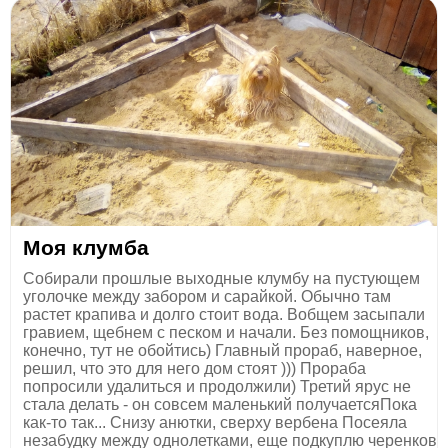
Моя клумба
Собирали прошлые выходные клумбу на пустующем
уголочке между забором и сарайкой. Обычно там
растет крапива и долго стоит вода. Вобщем засыпали
гравием, щебнем с песком и начали. Без помощников,
конечно, тут не обойтись) Главный прораб, наверное,
решил, что это для него дом стоят ))) Прораба
попросили удалиться и продолжили) Третий ярус не
стала делать - он совсем маленький получаетсяПока
как-то так... Снизу анютки, сверху вербена Посеяла
незабудку между однолетками, еще подкуплю черенков