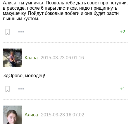
Алиса, ты умничка. Позволь тебе дать совет про петунии:
в рассаде, после 6 пары листиков, надо прищипнуть
макушечку. Пойдут боковые побеги и она будет расти
пышным кустом.
+2
Клара
2015-03-23 06:01:16
ЗдОрово, молодец!
+1
Алиса
2015-03-23 16:07:02