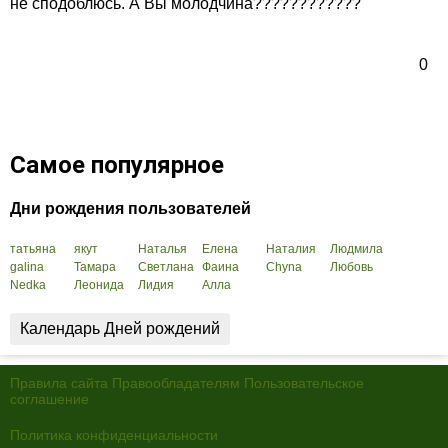
не сподоблюсь. А Вы молодчина????????????
0
Самое популярное
Дни рождения пользователей
татьяна
якут
Наталья
Елена
Наталия
Людмила
galina
Тамара
Светлана
Фаина
Chyna
Любовь
Nedka
Леонида
Лидия
Алла
Календарь Дней рождений
Правила сайта
Правообладателям
Пользовательское
соглашение
Политика конфиденциальности