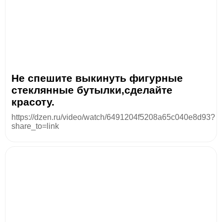
Не спешите выкинуть фигурные
стеклянные бутылки,сделайте
красоту.
https://dzen.ru/video/watch/6491204f5208a65c040e8d93?
share_to=link