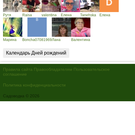
Рутя
Raisa
valentina
Елена
Tanehska
Елена
Марина
Boncha07081969
Лана
Валентина
Календарь Дней рождений
Правила сайта
Правообладателям
Пользовательское
соглашение
Политика конфиденциальности
Садоводка © 2026