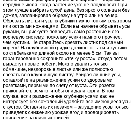
середине июля, когда растение уже не плодоносит. При
этом лучше выбрать сухой день, без яркого солнца и без
дождя, запланировав обрезку на утро или на вечер.
Обрезать листья и усы клубники нужно тонким секатором
или острыми ножницами. Если вы начнете обрывать усы
руками, вы рискуете повредить само растение и его
корневую систему, поскольку усики намного прочнее,
чем кустики. Не старайтесь срезать листик под самый
корень! На клубничной грядке должны остаться кустики
со стебельками длиной около не менее 5 см. Так вы
гарантированно сохраните «точку роста», откуда потом
вырастут новые побеги. Можно удалить только
обмякшие, нездоровые листья или же полностью
срезать всю клубничную листву. Убирая лишние усы,
оставляйте на размножение усики со здоровыми
розетками, первыми по счету от куста. Эти розетки
прикопайте в землю, чтобы они дали корни. В том
случае, если размножение клубники усами вас не
интересует, без сожалений удаляйте все имеющиеся усы
с кустов. Оставлять их незачем – загущение усов только
приведет к снижению урожая ягод и провоцировать
появление различных гнилей.