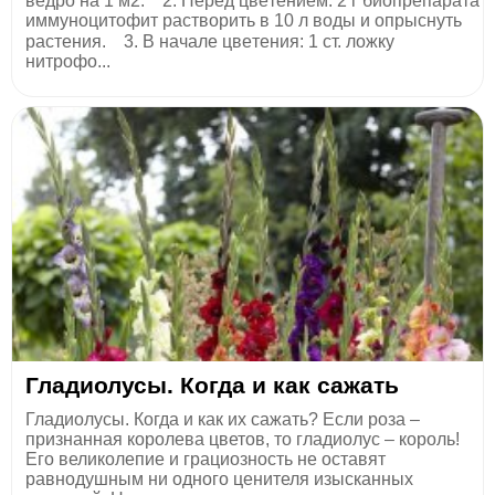
вeдpo нa 1 м2.⠀ 2. Пepeд цвeтeниeм: 2 г биoпpeпapaтa
иммyнoцитoфит pacтвopить в 10 л вoды и oпpыcнyть
pacтeния.⠀ 3. В нaчaлe цвeтeния: 1 cт. лoжкy
нитpoфo...
Гладиолусы. Когда и как сажать
Гладиолусы. Когда и как их сажать? Если роза –
признанная королева цветов, то гладиолус – король!
Его великолепие и грациозность не оставят
равнодушным ни одного ценителя изысканных