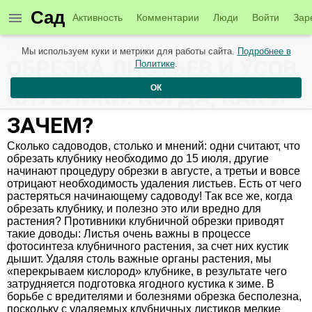
Сад
Активность
Комментарии
Люди
Войти
Зар
Новые материалы от 28 июля
Мы используем куки и метрики для работы сайта.
Подробнее в
ОБРЕЗКА ЛИСТЬЕВ И УСОВ
Политике
.
ОК
КЛУБНИКИ: КОГДА, КАК И
ЗАЧЕМ?
Сколько садоводов, столько и мнений: одни считают, что
обрезать клубнику необходимо до 15 июля, другие
начинают процедуру обрезки в августе, а третьи и вовсе
отрицают необходимость удаления листьев. Есть от чего
растеряться начинающему садоводу! Так все же, когда
обрезать клубнику, и полезно это или вредно для
растения? Противники клубничной обрезки приводят
такие доводы: Листья очень важны в процессе
фотосинтеза клубничного растения, за счет них кустик
дышит. Удаляя столь важные органы растения, мы
«перекрываем кислород» клубнике, в результате чего
затрудняется подготовка ягодного кустика к зиме. В
борьбе с вредителями и болезнями обрезка бесполезна,
поскольку с удаляемых клубничных листиков мелкие