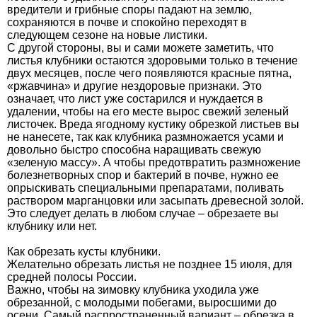
вредители и грибные споры падают на землю,
сохраняются в почве и спокойно переходят в
следующем сезоне на новые листики.
С другой стороны, вы и сами можете заметить, что
листья клубники остаются здоровыми только в течение
двух месяцев, после чего появляются красные пятна,
«ржавчина» и другие нездоровые признаки. Это
означает, что лист уже состарился и нуждается в
удалении, чтобы на его месте вырос свежий зеленый
листочек. Вреда ягодному кустику обрезкой листьев вы
не нанесете, так как клубника размножается усами и
довольно быстро способна наращивать свежую
«зеленую массу». А чтобы предотвратить размножение
болезнетворных спор и бактерий в почве, нужно ее
опрыскивать специальными препаратами, поливать
раствором марганцовки или засыпать древесной золой.
Это следует делать в любом случае – обрезаете вы
клубнику или нет.
​Как обрезать кусты клубники.​
Желательно обрезать листья не позднее 15 июля, для
средней полосы России.
Важно, чтобы на зимовку клубника уходила уже
обрезанной, с молодыми побегами, выросшими до
осени. Самый распространенный вариант – обрезка в