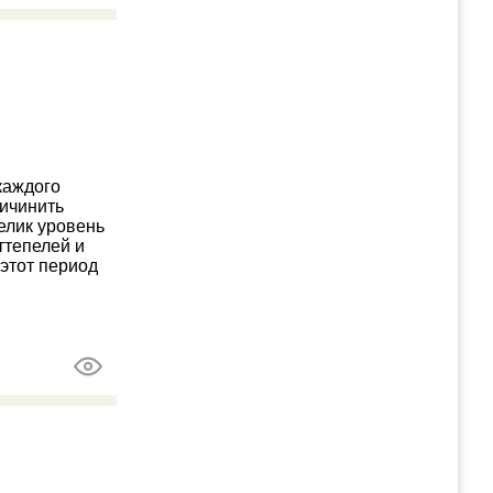
каждого
ричинить
елик уровень
ттепелей и
этот период