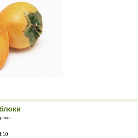
яблоки
ревья
3:10