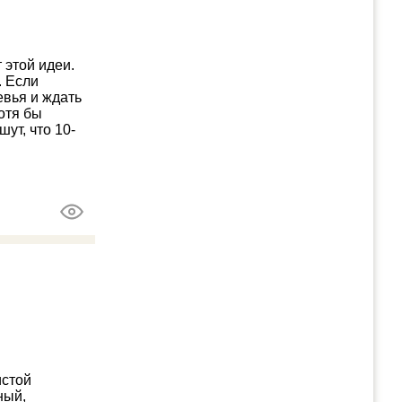
 этой идеи.
. Если
евья и ждать
хотя бы
ут, что 10-
истой
ный,