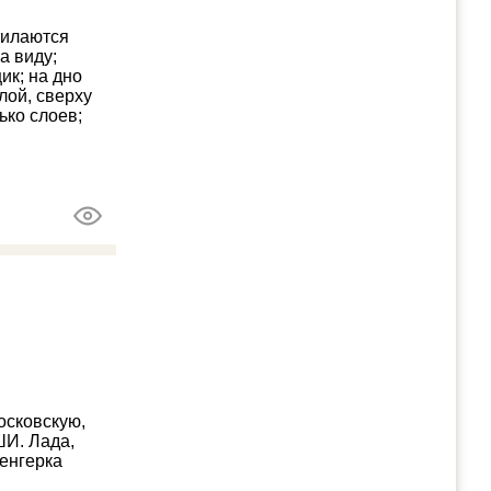
тилаются
а виду;
к; на дно
лой, сверху
ько слоев;
осковскую,
ШИ. Лада,
енгерка