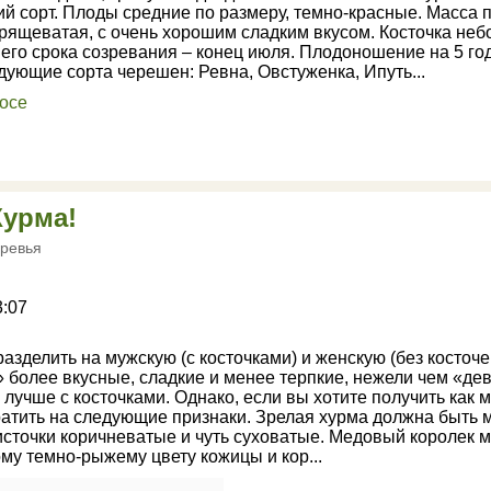
й сорт. Плоды средние по размеру, темно-красные. Масса пл
хрящеватая, с очень хорошим сладким вкусом. Косточка неб
го срока созревания – конец июля. Плодоношение на 5 год
ующие сорта черешен: Ревна, Овстуженка, Ипуть...
Хурма!
ревья
3:07
азделить на мужскую (с косточками) и женскую (без косточек
» более вкусные, сладкие и менее терпкие, нежели чем «дев
 лучше с косточками. Однако, если вы хотите получить как
ратить на следующие признаки. Зрелая хурма должна быть м
источки коричневатые и чуть суховатые. Медовый королек 
му темно-рыжему цвету кожицы и кор...