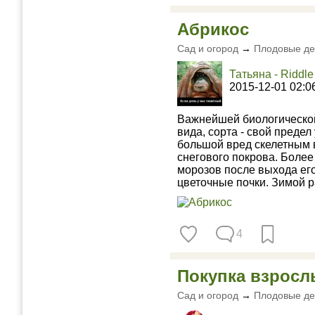
Абрикос
Сад и огород
→
Плодовые де
Татьяна - Riddle
2015-12-01 02:0
Важнейшей биологической 
вида, сорта - свой преде
большой вред скелетным в
снегового покрова. Более
морозов после выхода ег
цветочные почки. Зимой ра
4
Покупка взросл
Сад и огород
→
Плодовые де