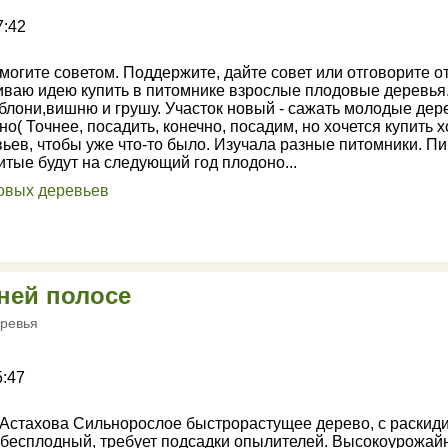
7:42
гите советом. Поддержите, дайте совет или отговорите от
ваю идею купить в питомнике взрослые плодовые деревья
яблони,вишню и грушу. Участок новый - сажать молодые дер
тно( Точнее, посадить, конечно, посадим, но хочется купить 
ьев, чтобы уже что-то было. Изучала разные питомники. Пиш
итые будут на следующий год плодоно...
ней полосе
ревья
5:47
 Астахова Сильнорослое быстрорастущее дерево, с раскид
бесплодный, требует подсадки опылителей. Высокоурожай