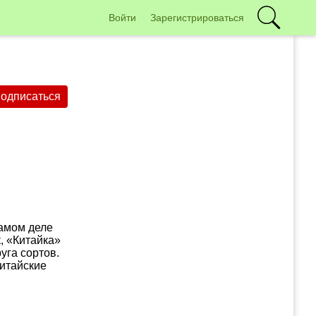
Войти
Зарегистрироваться
одписаться
самом деле
, «Китайка»
уга сортов.
китайские