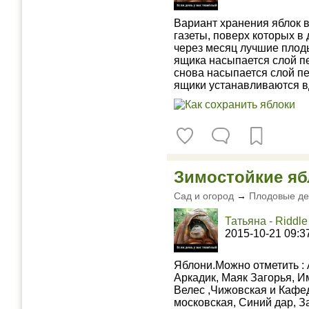
Вариант хранения яблок 
газеты, поверх которых в
через месяц лучшие плод
ящика насыпается слой пе
снова насыпается слой пе
ящики устанавливаются вд
Зимостойкие яб
Сад и огород
→
Плодовые де
Татьяна - Riddle
2015-10-21 09:3
Яблони.Можно отметить :
Аркадик, Маяк Загорья, И
Велес ,Чижовская и Каф
московская, Синий дар, З