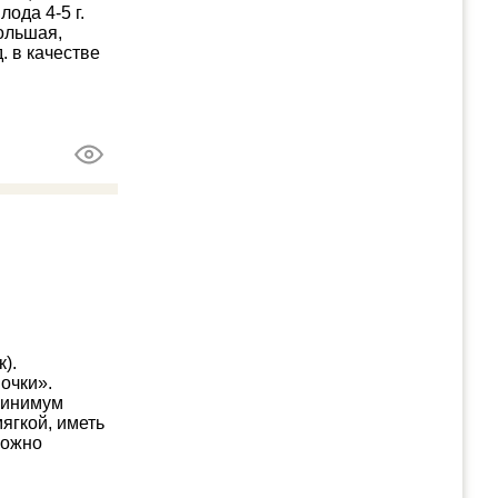
ода 4-5 г.
ольшая,
. в качестве
).
очки».
 минимум
ягкой, иметь
можно