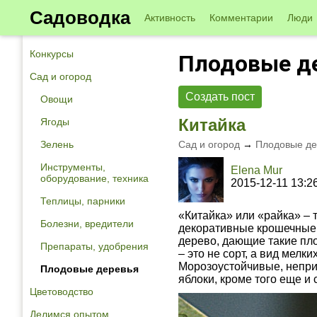
Садоводка
Активность
Комментарии
Люди
Конкурсы
Плодовые д
Сад и огород
Создать пост
Овощи
Китайка
Ягоды
Зелень
Сад и огород
→
Плодовые де
Инструменты,
Elena Mur
оборудование, техника
2015-12-11 13:2
Теплицы, парники
«Китайка» или «райка» – 
Болезни, вредители
декоративные крошечные 
дерево, дающие такие пл
Препараты, удобрения
– это не сорт, а вид мелк
Морозоустойчивые, неприх
Плодовые деревья
яблоки, кроме того еще и
Цветоводство
Делимся опытом