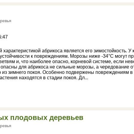
ревья
6:47
характеристикой абрикоса является его зимостойкость. У 
л устойчивости к повреждениям. Морозы ниже -34°С могут п
етвям и, что наиболее опасно, корневой системе, если нев
 опасны для абрикоса не сильные морозы, а чередование о
о из зимнего покоя. Особенно подвержены повреждениям в 
стения находятся в стадии покоя. Дл...
ых плодовых деревьев
ревья