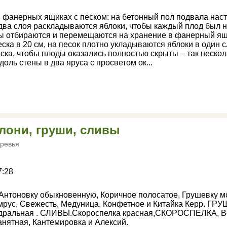
в фанерных ящиках с песком: на бетонный пол подвала нас
 два слоя раскладываются яблоки, чтобы каждый плод был н
ы отбираются и перемещаются на хранение в фанерный ящи
ска в 20 см, на песок плотно укладываются яблоки в один с
ска, чтобы плоды оказались полностью скрыты – так нескол
оль стены в два яруса с просветом ок...
лони, груши, сливы
ревья
7:28
 Антоновку обыкновенную, Коричное полосатое, Грушевку м
мрус, Свежесть, Медуница, Конфетное и Китайка Керр. ГРУ
едральная . СЛИВЫ.Скороспелка красная,СКОРОСПЕЛКА, В
анятная, Кантемировка и Алексий.