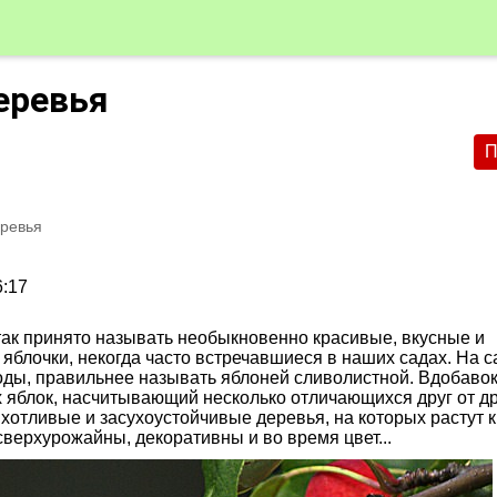
еревья
П
ревья
6:17
так принято называть необыкновенно красивые, вкусные и
яблочки, некогда часто встречавшиеся в наших садах. На 
оды, правильнее называть яблоней сливолистной. Вдобавок
их яблок, насчитывающий несколько отличающихся друг от др
отливые и засухоустойчивые деревья, на которых растут 
 сверхурожайны, декоративны и во время цвет...