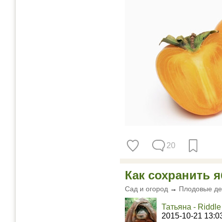
20
Как сохранить 
Сад и огород
→
Плодовые де
Татьяна - Riddle
2015-10-21 13:0