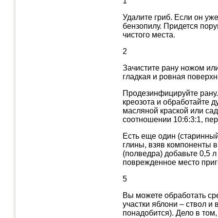
1
Удалите гриб. Если он уж
бензопилу. Придется пору
чистого места.
2
Зачистите рану ножом или
гладкая и ровная поверхн
Продезинфицируйте рану.
креозота и обработайте д
масляной краской или сад
соотношении 10:6:3:1, пе
Есть еще один (старинный
глины, взяв компоненты в
(полведра) добавьте 0,5 
поврежденное место приг
5
Вы можете обработать ср
участки яблони – ствол и 
понадобится). Дело в том