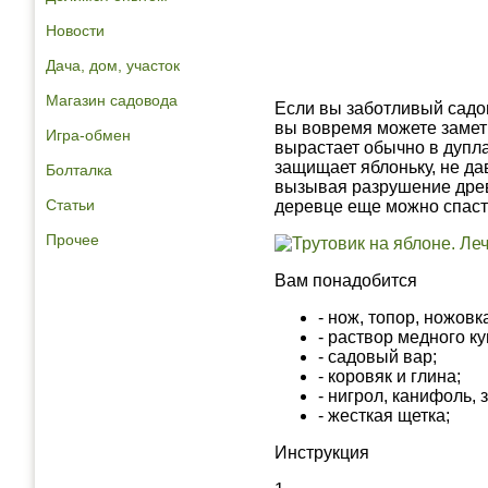
Новости
Дача, дом, участок
Магазин садовода
Если вы заботливый садов
вы вовремя можете замети
Игра-обмен
вырастает обычно в дупла
защищает яблоньку, не да
Болталка
вызывая разрушение древ
Статьи
деревце еще можно спаст
Прочее
Вам понадобится
- нож, топор, ножовк
- раствор медного к
- садовый вар;
- коровяк и глина;
- нигрол, канифоль, з
- жесткая щетка;
Инструкция