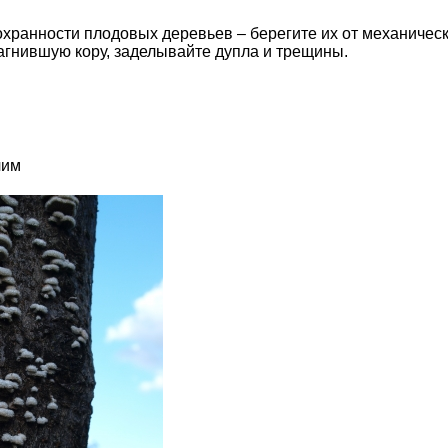
охранности плодовых деревьев – берегите их от механичес
агнившую кору, заделывайте дупла и трещины.