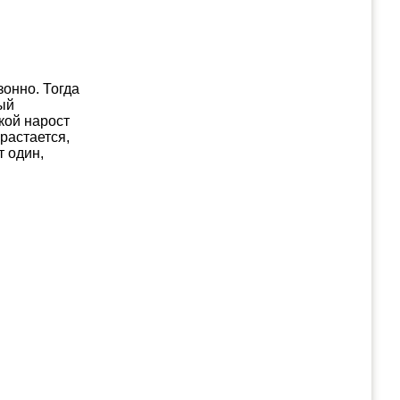
зонно. Тогда
рый
кой нарост
растается,
 один,