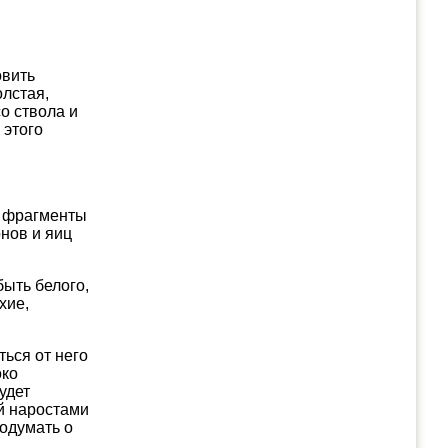
овить
олстая,
о ствола и
 этого
и фрагменты
онов и яиц
быть белого,
хие,
ться от него
око
удет
ой наростами
одумать о