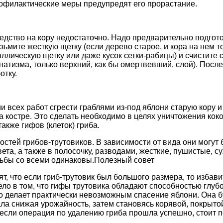
рофилактические меры предупредят его прорастание.
едство на кору недостаточно. Надо предварительно подгот
зьмите жесткую щетку (если дерево старое, и кора на нем т
ллическую щетку или даже кусок сетки-рабицы) и счистите с
натизма, только верхний, как бы омертвевший, слой). После
отку.
и всех работ сгрести граблями из-под яблони старую кору 
на костре. Это сделать необходимо в целях уничтожения кок
акже гифов (клеток) гриба.
остей грибов-трутовиков. В зависимости от вида они могут 
ета, а также в полосочку, разводами, жесткие, пушистые, су
рьбы со всеми одинаковы.Полезный совет
, что если гриб-трутовик был большого размера, то избави
ело в том, что гифы трутовика обладают способностью глуб
то делает практически невозможным спасение яблони. Она б
ала снижая урожайность, затем становясь корявой, покрыт
если операция по удалению гриба прошла успешно, стоит п