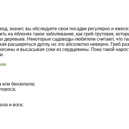
од, значит, вы обследуете свои посадки регулярно и ежесе
ть на яблонях такое заболевание, как гриб-трутовик, кото
х деревьев. Некоторые садоводы-любители считают, что та
вая расширяться дуплу, но это абсолютно неверно. Гриб раз
есины и высасывая соки из сердцевины. Пока такой нарост
и.
а или бензопила;
упороса;
ола и воск;