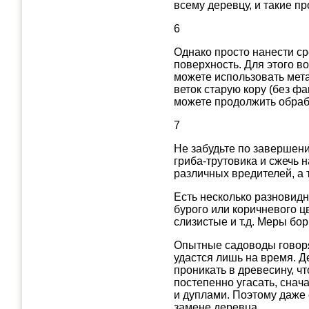
всему деревцу, и такие п
6
Однако просто нанести ср
поверхность. Для этого во
можете использовать мета
веток старую кору (без фа
можете продолжить обраб
7
Не забудьте по завершени
гриба-трутовика и сжечь 
различных вредителей, а т
Есть несколько разновидн
бурого или коричневого цв
слизистые и т.д. Меры бо
Опытные садоводы говорят
удастся лишь на время. Д
проникать в древесину, ч
постепенно угасать, снач
и дуплами. Поэтому даже 
замене деревца.