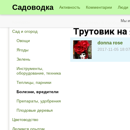
Садоводка
Активность
Комментарии
Люди
Мы и
Конкурсы
Новые темы в сообществе
Трутовик на
Сад и огород
Овощи
donna rose
2017-11-05 18:07
Ягоды
Зелень
Инструменты,
оборудование, техника
Теплицы, парники
Болезни, вредители
Препараты, удобрения
Плодовые деревья
Цветоводство
Делимся опытом