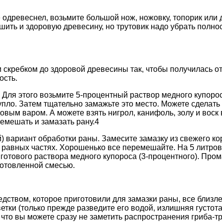
е одревеснел, возьмите большой нож, ножовку, топорик или
шить и здоровую древесину, но трутовик надо убрать полно
 скребком до здоровой древесины так, чтобы получилась о
ость.
 Для этого возьмите 5-процентный раствор медного купоро
упло. Затем тщательно замажьте это место. Можете сделать
овым варом. А можете взять нигрол, канифоль, золу и воск 
ремешать и замазать рану.4
) вариант обработки раны. Замесите замазку из свежего ко
 равных частях. Хорошенько все перемешайте. На 5 литров
л готового раствора медного купороса (3-процентного). Про
отовленной смесью.
едством, которое приготовили для замазки раны, все близ
ветки (только прежде разведите его водой, излишняя густот
, что вы можете сразу не заметить распространения гриба-т