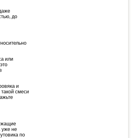
 даже
стью, до
тносительно
са или
 это
в
ровяка и
 такой смеси
мажьте
лежащие
а уже не
рутовика по