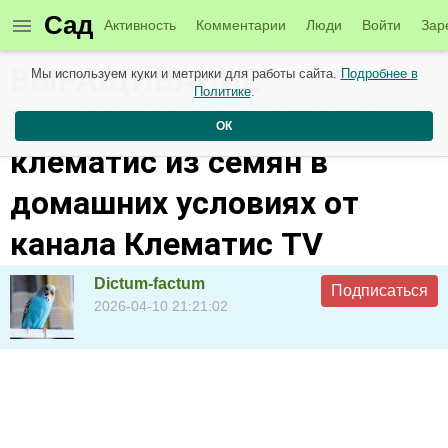
Сад
Активность
Комментарии
Люди
Войти
Зар
ВЫРАЩИВАНИЕ
Мы используем куки и метрики для работы сайта.
Подробнее в
Политике
.
КЛЕМАТИСА ИЗ СЕМЯН –
ОК
клематис из семян в
домашних условиях от
канала Клематис TV
Dictum-factum
Подписаться
2026-04-10 21:21:02