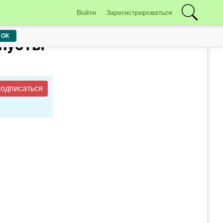
Войти
Зарегистрироваться
ОК
апусты
одписаться