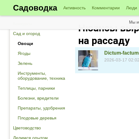
Садоводка
Активность
Комментарии
Люди
Мы и
Конкурсы
Нюансы выр
Сад и огород
на рассаду
Овощи
Dictum-factum
Ягоды
2026-03-17 02:0
Зелень
Инструменты,
оборудование, техника
Теплицы, парники
Болезни, вредители
Препараты, удобрения
Плодовые деревья
Цветоводство
Делимся опытом