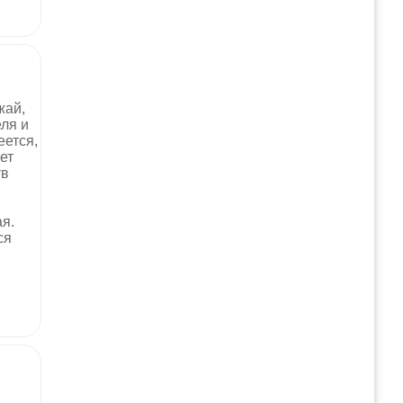
жай,
ля и
еется,
ет
тв
ая.
ся