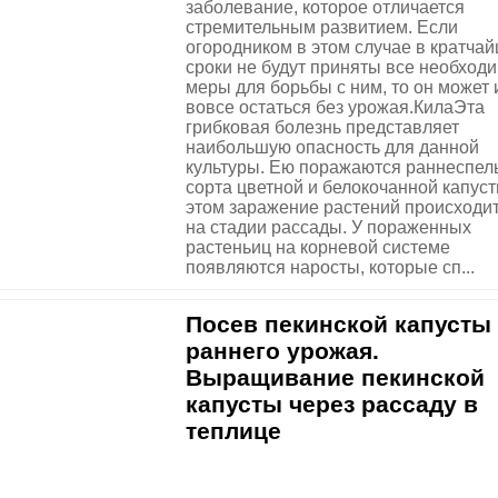
заболевание, которое отличается
стремительным развитием. Если
огородником в этом случае в кратча
сроки не будут приняты все необход
меры для борьбы с ним, то он может 
вовсе остаться без урожая.КилаЭта
грибковая болезнь представляет
наибольшую опасность для данной
культуры. Ею поражаются раннеспел
сорта цветной и белокочанной капуст
этом заражение растений происходи
на стадии рассады. У пораженных
растеньиц на корневой системе
появляются наросты, которые сп...
Посев пекинской капусты
раннего урожая.
Выращивание пекинской
капусты через рассаду в
теплице