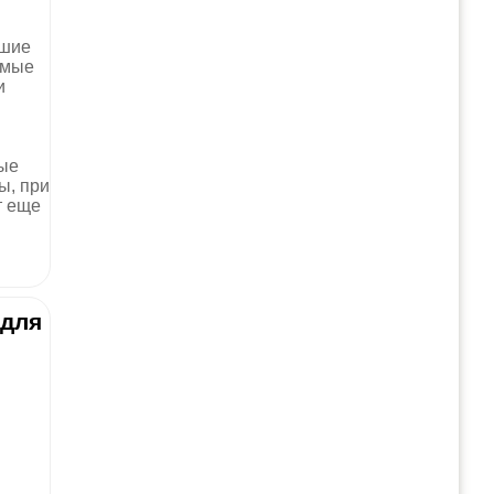
йшие
имые
и
ые
ы, при
т еще
 для