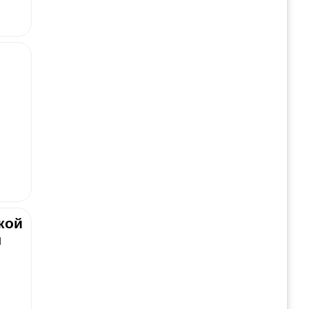
кой
я