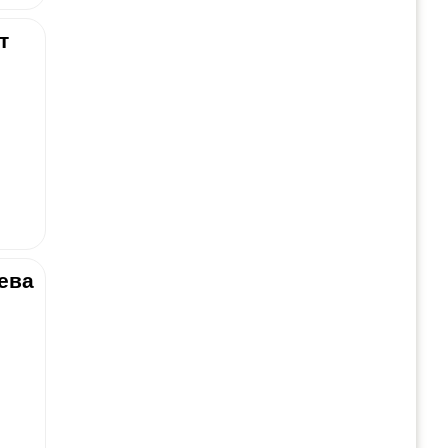
т
ева