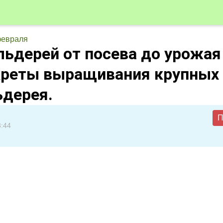
февраля
льдерей от посева до урожая
екреты выращивания крупных
ьдерея.
П
3:44