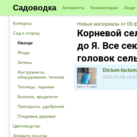
Садоводка
Активность
Комментарии
Люди
Конкурсы
Новые материалы от 09 
Корневой се
Сад и огород
до Я. Все с
Овощи
Ягоды
головок сел
Зелень
Dictum-factum
Инструменты,
оборудование, техника
2025-02-08 16:0
Теплицы, парники
Болезни, вредители
Препараты, удобрения
Плодовые деревья
Цветоводство
Делимся опытом