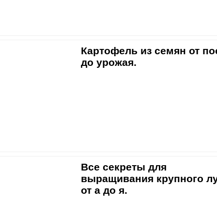
Картофель из семян от по
до урожая.
Все секреты для
выращивания крупного л
от а до я.