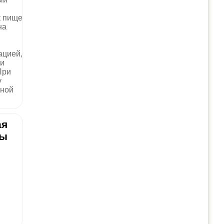
к пище
на
ацией,
ии
При
у
гной
ая
ты