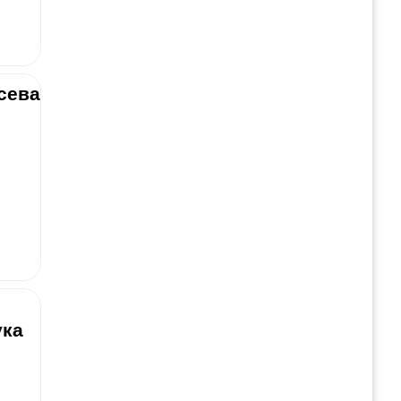
сева
ука