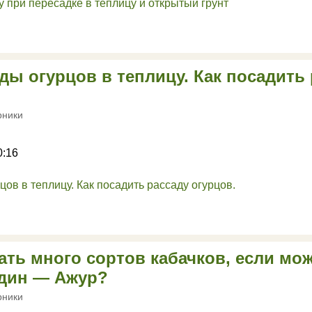
ды огурцов в теплицу. Как посадить
рники
0:16
ть много сортов кабачков, если мо
один — Ажур?
рники