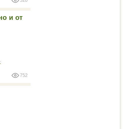
520
но и от
752