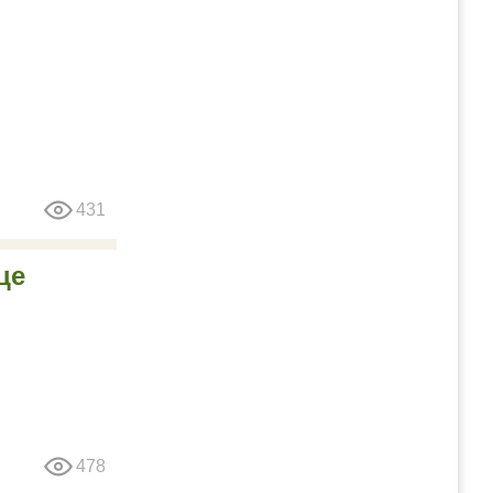
431
це
478