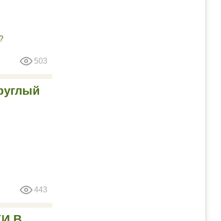
503
круглый
443
И В