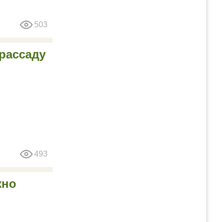
503
 рассаду
493
жно