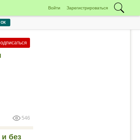
Войти
Зарегистрироваться
ОК
одписаться
я
546
и без