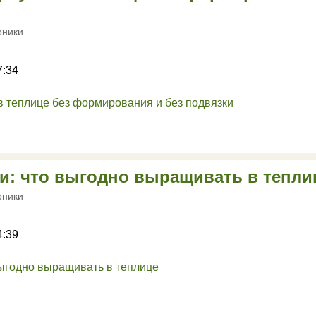
рники
7:34
ни: что выгодно выращивать в тепли
рники
4:39