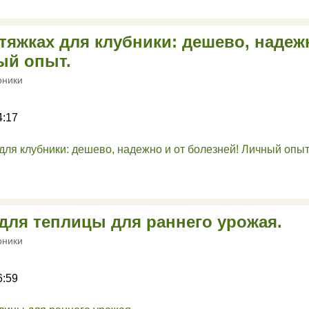
тяжках для клубники: дешево, надеж
ый опыт.
рники
4:17
 для теплицы для раннего урожая.
рники
6:59