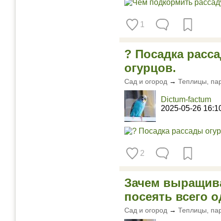
1
? Посадка расса
огурцов.
Сад и огород
→
Теплицы, па
Dictum-factum
2025-05-26 16:1
2
Зачем выращива
посеять всего 
Сад и огород
→
Теплицы, па