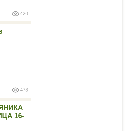
420
в
478
ЯНИКА
ЦА 16-