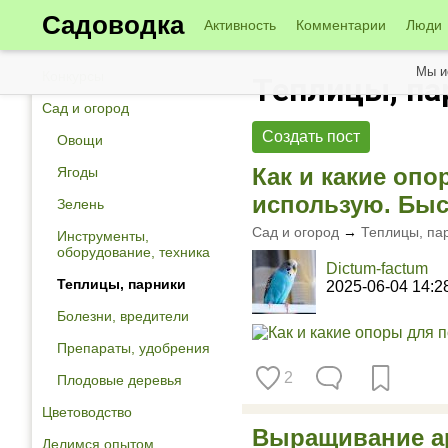
Садоводка
Активность
Комментарии
Люди
Мы и
Конкурсы
Теплицы, па
Сад и огород
Создать пост
Овощи
Как и какие опо
Ягоды
использую. Быс
Зелень
Сад и огород
→
Теплицы, па
Инструменты,
оборудование, техника
Dictum-factum
Теплицы, парники
2025-06-04 14:2
Болезни, вредители
Препараты, удобрения
2
Плодовые деревья
Цветоводство
Выращивание ар
Делимся опытом