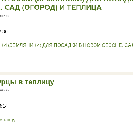
 САД (ОГОРОД) И ТЕПЛИЦА
рники
2:36
рцы в теплицу
рники
5:14