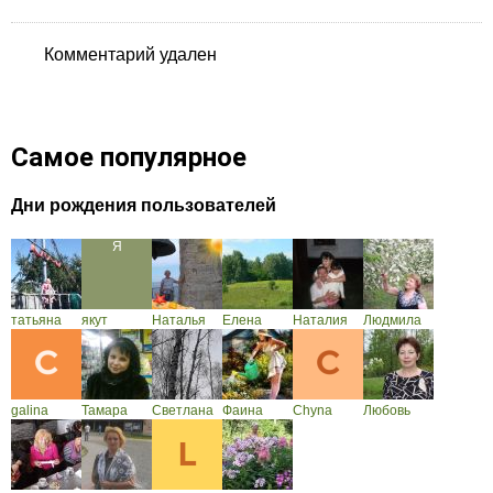
Комментарий удален
Самое популярное
Дни рождения пользователей
татьяна
якут
Наталья
Елена
Наталия
Людмила
galina
Тамара
Светлана
Фаина
Chyna
Любовь