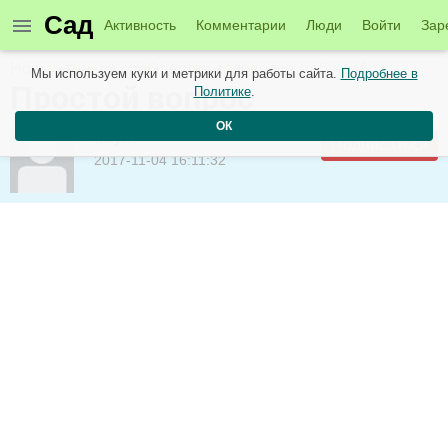
Сад
Активность
Комментарии
Люди
Войти
Зар
Новые темы в сообществе садоводов от 5 ноября
Мы используем куки и метрики для работы сайта.
Подробнее в
Простой вопрос
Политике
.
ОК
паук
Подписаться
2017-11-04 16:11:32