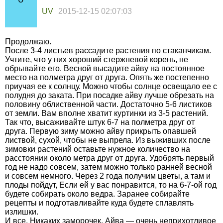
UV
2015-12-15 02:07:03
Продолжаю.
После 3-4 листьев рассадите растения по стаканчикам.
Учтите, что у них хороший стержневой корень, не
обрывайте его. Весной высадите айву на постоянное
место на полметра друг от друга. Опять же постепенно
приучая ее к солнцу. Можно чтобы солнце освещало ее с
полудня до заката. При посадке айву лучше обрезать на
половину облиственной части. Достаточно 5-6 листиков
от земли. Вам вполне хватит куртинки из 3-5 растений.
Так что, высаживайте штук 6-7 на полметра друг от
друга. Первую зиму можно айву прикрыть опавшей
листвой, сухой, чтобы не выпрела. Из выживших после
зимовки растений оставьте нужное количество на
расстоянии около метра друг от друга. Удобрять первый
год не надо совсем, затем можно только ранней весной
и совсем немного. Через 2 года получим цветы, а там и
плоды пойдут, Если ей у вас понравится, то на 6-7-ой год
будете собирать около ведра. Заранее собирайте
рецепты и подготавливайте куда будете сплавлять
излишки.
И все. Никаких заморочек. Айва — очень неприхотливое