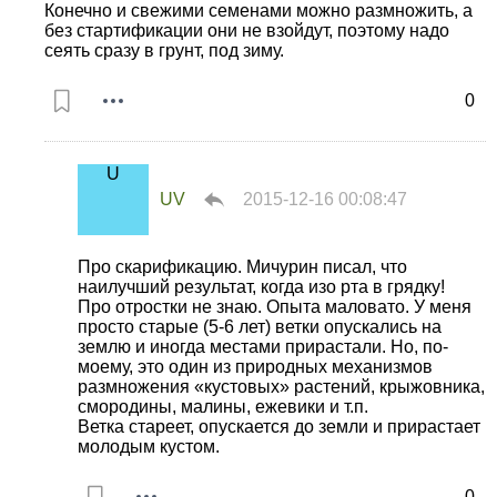
Конечно и свежими семенами можно размножить, а
без стартификации они не взойдут, поэтому надо
сеять сразу в грунт, под зиму.
0
UV
2015-12-16 00:08:47
Про скарификацию. Мичурин писал, что
наилучший результат, когда изо рта в грядку!
Про отростки не знаю. Опыта маловато. У меня
просто старые (5-6 лет) ветки опускались на
землю и иногда местами прирастали. Но, по-
моему, это один из природных механизмов
размножения «кустовых» растений, крыжовника,
смородины, малины, ежевики и т.п.
Ветка стареет, опускается до земли и прирастает
молодым кустом.
0