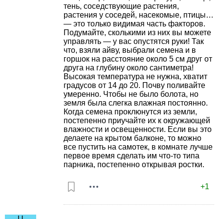
тень, соседствующие растения,
растения у соседей, насекомые, птицы…
— это только видимая часть факторов.
Подумайте, сколькими из них вы можете
управлять — у вас опустятся руки! Так
что, взяли айву, выбрали семена и в
горшок на расстояние около 5 см друг от
друга на глубину около сантиметра!
Высокая температура не нужна, хватит
градусов от 14 до 20. Почву поливайте
умеренно. Чтобы не было болота, но
земля была слегка влажная постоянно.
Когда семена проклюнутся из земли,
постепенно приучайте их к окружающей
влажности и освещенности. Если вы это
делаете на крытом балконе, то можно
все пустить на самотек, в комнате лучше
первое время сделать им что-то типа
парника, постепенно открывая ростки.
+1