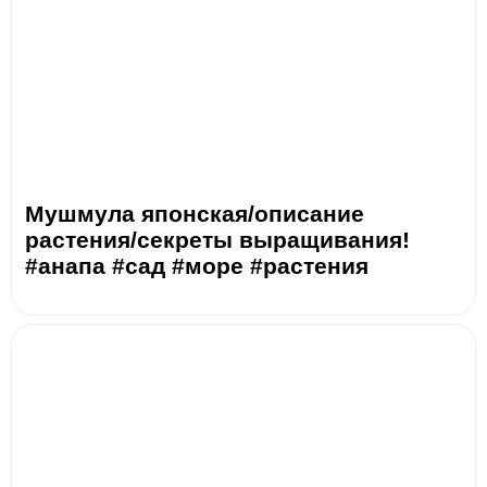
Мушмула японская/описание
растения/секреты выращивания!
#анапа #сад #море #растения