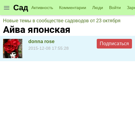
Сад
Активность
Комментарии
Люди
Войти
Зар
Новые темы в сообществе садоводов от 23 октября
Айва японская
donna rose
Подписаться
2015-12-08 17:55:28