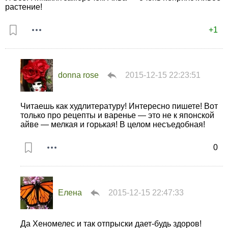
растение!
+1
donna rose
2015-12-15 22:23:51
Читаешь как худлитературу! Интересно пишете! Вот
только про рецепты и варенье — это не к японской
айве — мелкая и горькая! В целом несъедобная!
0
Елена
2015-12-15 22:47:33
Да Хеномелес и так отпрыски дает-будь здоров!