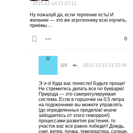
2015-12-14 21:57:12
Ну пожалуй да, если терпение есть! И
желание — это же агротехнику всю изучить,
приёмы…
0
UV
2015-12-15 01:32:34
Э-э-э! Куда вас понесло! Будьте проще!
Не стремитесь делать все по букварю!
Природа — это саморегулируемая
система. Если в горшочке на 0,5 литра
на подоконнике вы можете управлять
(до определенных пределов! иначе
забодаетесь от этого геморроя!)
процессами развития растения, то
участок вас все равно победит! Дождь,
снег, ветер, почва, температура, солнце,