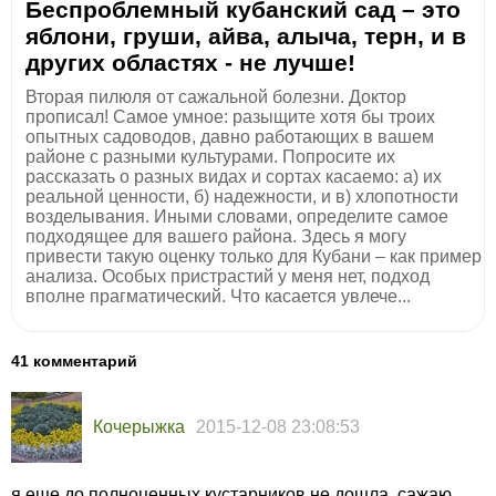
Беспроблемный кубанский сад – это
яблони, груши, айва, алыча, терн, и в
других областях - не лучше!
Вторая пилюля от сажальной болезни. Доктор
прописал! Самое умное: разыщите хотя бы троих
опытных садоводов, давно работающих в вашем
районе с разными культурами. Попросите их
рассказать о разных видах и сортах касаемо: а) их
реальной ценности, б) надежности, и в) хлопотности
возделывания. Иными словами, определите самое
подходящее для вашего района. Здесь я могу
привести такую оценку только для Кубани – как пример
анализа. Особых пристрастий у меня нет, подход
вполне прагматический. Что касается увлече...
41 комментарий
Кочерыжка
2015-12-08 23:08:53
я еще до полноценных кустарников не дошла, сажаю