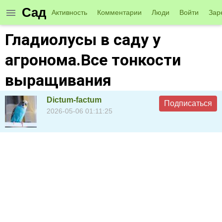
Сад
Активность
Комментарии
Люди
Войти
Зар
Гладиолусы в саду у
агронома.Все тонкости
выращивания
Dictum-factum
Подписаться
2026-05-06 01:11:25