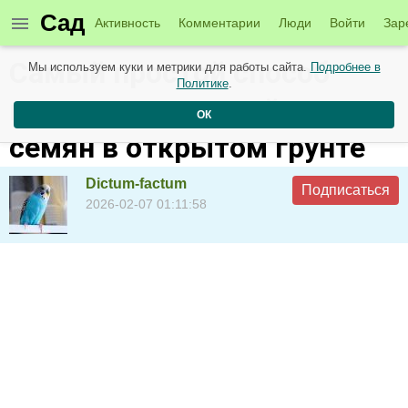
Сад
Активность
Комментарии
Люди
Войти
Зар
Самый простой способ
Мы используем куки и метрики для работы сайта.
Подробнее в
Политике
.
вырастить грецкий орех из
ОК
семян в открытом грунте
Dictum-factum
Подписаться
2026-02-07 01:11:58