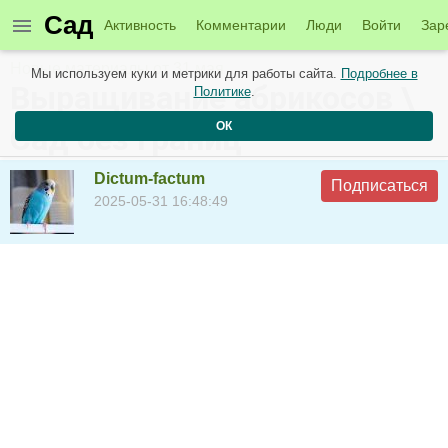
Сад
Активность
Комментарии
Люди
Войти
Зар
Новые материалы от 31 мая
Мы используем куки и метрики для работы сайта.
Подробнее в
Выращивание абрикосов \
Политике
.
ОК
Сад без границ
Dictum-factum
Подписаться
2025-05-31 16:48:49