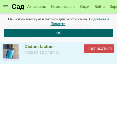
Сад
Активность
Комментарии
Люди
Войти
Зар
Новые материалы от 15 марта
Мы используем куки и метрики для работы сайта.
Подробнее в
Выращиваем инжир в
Политике
.
ОК
Сибири
Dictum-factum
Подписаться
2025-03-13 17:37:52